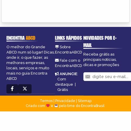
ENCONTRA
ABCD
LINKS RÁPIDOS
NOVIDADES POR E-
MAIL
O melhor do Grande
Sobre
ABCD num só lugar! Dicas,
EncontraABCD
Receba grátis as
onde ir, o que fazer, as
principais notícias,
Fale com o
melhores empresas,
dicas e promoções
EncontraABCD
locais, serviços e muito
mais no guia Encontra
ANUNCIE
:
ABCD
Com
destaque
|
Grátis
Termos
|
Privacidade
|
Sitemap
Criado com
e
pelo time do EncontraBrasil