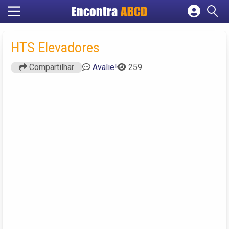
Encontra
ABCD
Cadastrar empresa
Fazer login
HTS Elevadores
Criar conta
Compartilhar
Avalie!
259