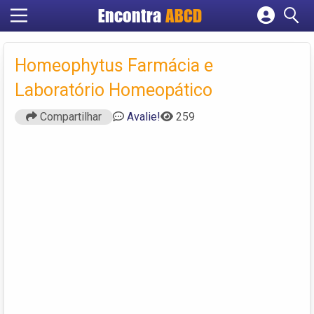
Encontra
ABCD
Cadastrar empresa
Fazer login
Homeophytus Farmácia e
Criar conta
Laboratório Homeopático
Compartilhar
Avalie!
259