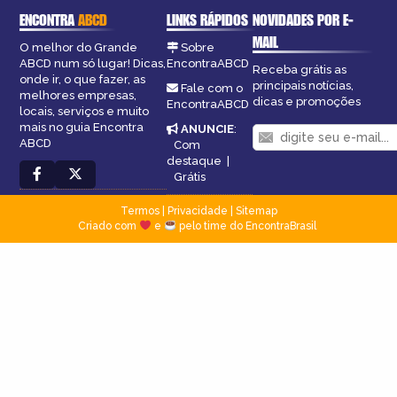
ENCONTRA
ABCD
LINKS RÁPIDOS
NOVIDADES POR E-
MAIL
O melhor do Grande
Sobre
ABCD num só lugar! Dicas,
EncontraABCD
Receba grátis as
onde ir, o que fazer, as
principais notícias,
Fale com o
melhores empresas,
dicas e promoções
EncontraABCD
locais, serviços e muito
mais no guia Encontra
ANUNCIE
:
ABCD
Com
destaque
|
Grátis
Termos
|
Privacidade
|
Sitemap
Criado com
e
pelo time do EncontraBrasil