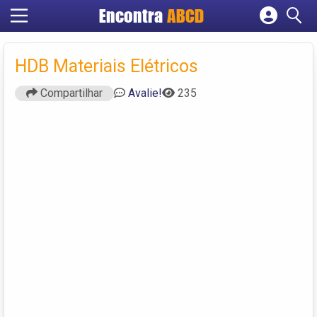
Encontra
ABCD
Cadastrar empresa
Fazer login
HDB Materiais Elétricos
Criar conta
Compartilhar
Avalie!
235