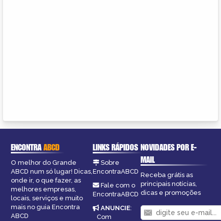
ENCONTRA
ABCD
LINKS RÁPIDOS
NOVIDADES POR E-
MAIL
O melhor do Grande
Sobre
ABCD num só lugar! Dicas,
EncontraABCD
Receba grátis as
onde ir, o que fazer, as
principais notícias,
Fale com o
melhores empresas,
dicas e promoções
EncontraABCD
locais, serviços e muito
mais no guia Encontra
ANUNCIE
:
ABCD
Com