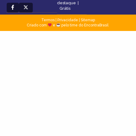
destaque
|
Grátis
Termos
|
Privacidade
|
Sitemap
Criado com
e
pelo time do EncontraBrasil