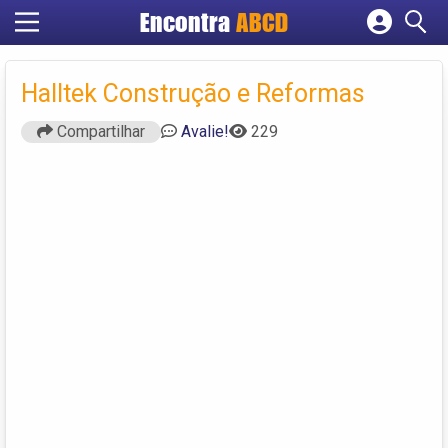
Encontra
ABCD
Cadastrar empresa
Fazer login
Halltek Construção e Reformas
Criar conta
Compartilhar
Avalie!
229