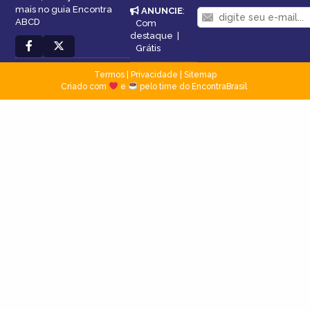
mais no guia Encontra
ANUNCIE
:
ABCD
Com
destaque
|
Grátis
Termos
|
Privacidade
|
Sitemap
Criado com
e
pelo time do EncontraBrasil