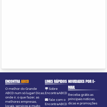
ENCONTRA
ABCD
LINKS RÁPIDOS
NOVIDADES POR E-
MAIL
O melhor do Grande
Sobre
ABCD num só lugar! Dicas,
EncontraABCD
Receba grátis as
onde ir, o que fazer, as
principais notícias,
Fale com o
melhores empresas,
dicas e promoções
EncontraABCD
locais, serviços e muito