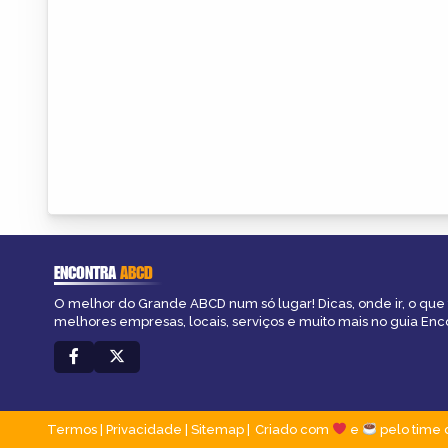
ENCONTRA
ABCD
O melhor do Grande ABCD num só lugar! Dicas, onde ir, o que 
melhores empresas, locais, serviços e muito mais no guia En
Termos
|
Privacidade
|
Sitemap
Criado com
e
pelo time 