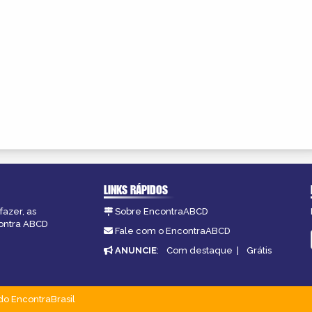
LINKS RÁPIDOS
fazer, as
Sobre EncontraABCD
contra ABCD
Fale com o EncontraABCD
ANUNCIE
:
Com destaque
|
Grátis
do EncontraBrasil