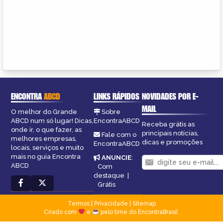
ENCONTRA
ABCD
LINKS RÁPIDOS
NOVIDADES POR E-
MAIL
O melhor do Grande
Sobre
ABCD num só lugar! Dicas,
EncontraABCD
Receba grátis as
onde ir, o que fazer, as
principais notícias,
Fale com o
melhores empresas,
dicas e promoções
EncontraABCD
locais, serviços e muito
mais no guia Encontra
ANUNCIE
:
ABCD
Com
destaque
|
Grátis
Termos
|
Privacidade
|
Sitemap
Criado com
e
pelo time do EncontraBrasil