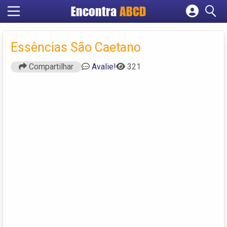
Encontra
ABCD
Cadastrar empresa
Fazer login
Essências São Caetano
Criar conta
Compartilhar
Avalie!
321