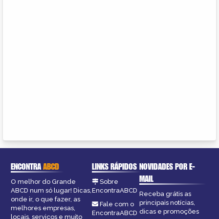
ENCONTRA
ABCD
LINKS RÁPIDOS
NOVIDADES POR E-
MAIL
O melhor do Grande
Sobre
ABCD num só lugar! Dicas,
EncontraABCD
Receba grátis as
onde ir, o que fazer, as
principais notícias,
Fale com o
melhores empresas,
dicas e promoções
EncontraABCD
locais, serviços e muito