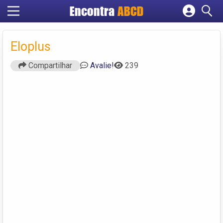
Encontra
ABCD
Cadastrar empresa
Fazer login
Eloplus
Criar conta
Compartilhar
Avalie!
239