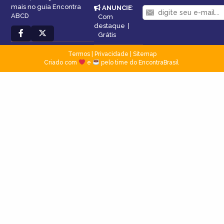
mais no guia Encontra
ANUNCIE
:
ABCD
Com
destaque
|
Grátis
Termos
|
Privacidade
|
Sitemap
Criado com
e
pelo time do EncontraBrasil