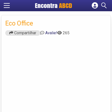
Encontra
ABCD
Cadastrar empresa
Fazer login
Eco Office
Criar conta
Compartilhar
Avalie!
265