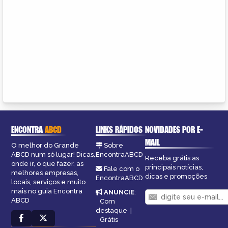
ENCONTRA
ABCD
LINKS RÁPIDOS
NOVIDADES POR E-
MAIL
O melhor do Grande
Sobre
ABCD num só lugar! Dicas,
EncontraABCD
Receba grátis as
onde ir, o que fazer, as
principais notícias,
Fale com o
melhores empresas,
dicas e promoções
EncontraABCD
locais, serviços e muito
mais no guia Encontra
ANUNCIE
:
ABCD
Com
destaque
|
Grátis