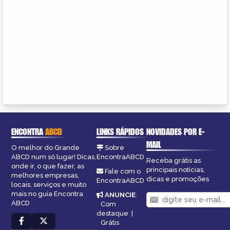
ENCONTRA
ABCD
LINKS RÁPIDOS
NOVIDADES POR E-
MAIL
O melhor do Grande
Sobre
ABCD num só lugar! Dicas,
EncontraABCD
Receba grátis as
onde ir, o que fazer, as
principais notícias,
Fale com o
melhores empresas,
dicas e promoções
EncontraABCD
locais, serviços e muito
mais no guia Encontra
ANUNCIE
:
ABCD
Com
destaque
|
Grátis