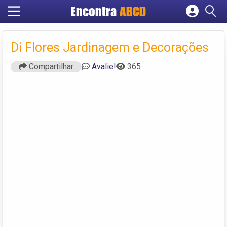
Encontra
ABCD
Cadastrar empresa
Fazer login
Di Flores Jardinagem e Decorações
Criar conta
Compartilhar
Avalie!
365