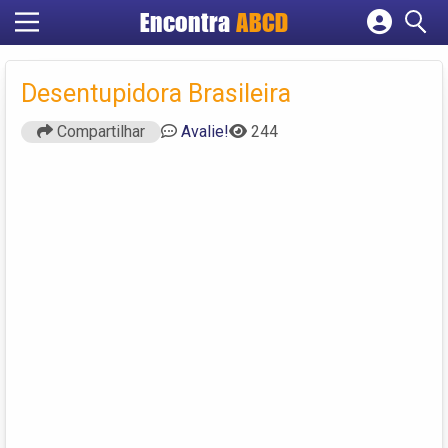
Encontra
ABCD
Cadastrar empresa
Fazer login
Desentupidora Brasileira
Criar conta
Compartilhar
Avalie!
244