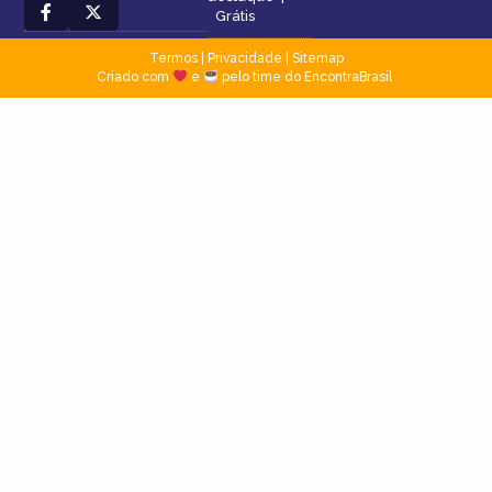
Grátis
Termos
|
Privacidade
|
Sitemap
Criado com
e
pelo time do EncontraBrasil