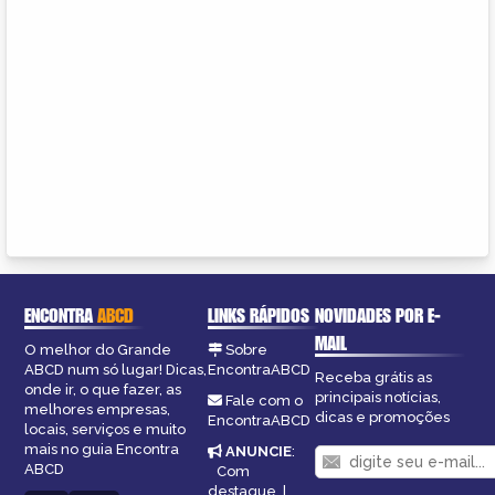
ENCONTRA
ABCD
LINKS RÁPIDOS
NOVIDADES POR E-
MAIL
O melhor do Grande
Sobre
ABCD num só lugar! Dicas,
EncontraABCD
Receba grátis as
onde ir, o que fazer, as
principais notícias,
Fale com o
melhores empresas,
dicas e promoções
EncontraABCD
locais, serviços e muito
mais no guia Encontra
ANUNCIE
:
ABCD
Com
destaque
|