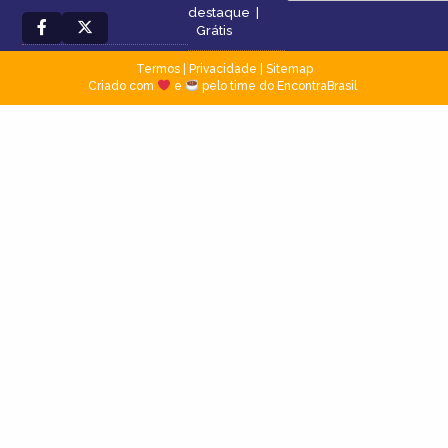
destaque
|
Grátis
Termos
|
Privacidade
|
Sitemap
Criado com
e
pelo time do EncontraBrasil