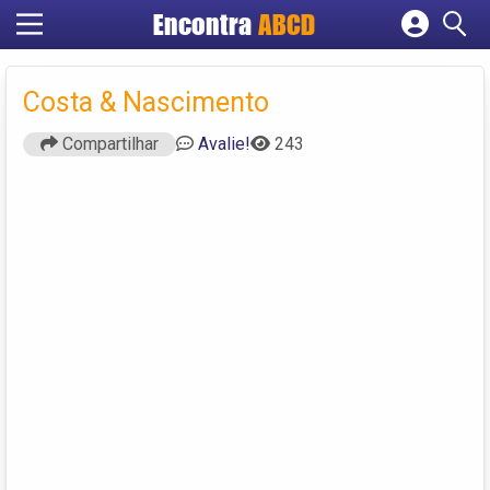
Encontra
ABCD
Cadastrar empresa
Fazer login
Costa & Nascimento
Criar conta
Compartilhar
Avalie!
243