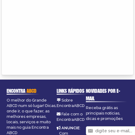
ENCONTRA
ABCD
LINKS RÁPIDOS
NOVIDADES POR E-
MAIL
O melhor do Grande
Sobre
ABCD num só lugar! Dicas,
EncontraABCD
Receba grátis as
onde ir, o que fazer, as
principais notícias,
Fale com o
melhores empresas,
dicas e promoções
EncontraABCD
locais, serviços e muito
mais no guia Encontra
ANUNCIE
:
ABCD
Com