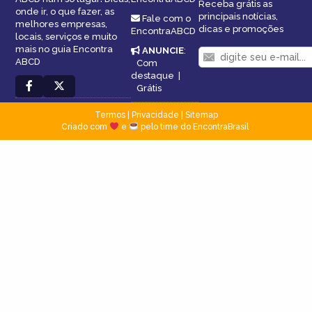
Receba grátis as
onde ir, o que fazer, as
principais notícias,
Fale com o
melhores empresas,
dicas e promoções
EncontraABCD
locais, serviços e muito
mais no guia Encontra
ANUNCIE
:
ABCD
Com
destaque
|
Grátis
Termos
|
Privacidade
|
Sitemap
Criado com
e
pelo time do EncontraBrasil