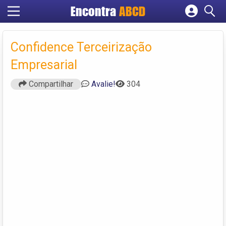
Encontra
ABCD
Cadastrar empresa
Fazer login
Confidence Terceirização
Criar conta
Empresarial
Compartilhar
Avalie!
304