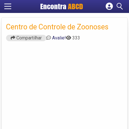
Encontra
ABCD
Cadastrar empresa
Fazer login
Centro de Controle de Zoonoses
Criar conta
Compartilhar
Avalie!
333