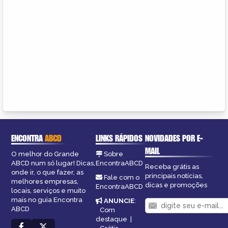
ENCONTRA
ABCD
LINKS RÁPIDOS
NOVIDADES POR E-
MAIL
O melhor do Grande
Sobre
ABCD num só lugar! Dicas,
EncontraABCD
Receba grátis as
onde ir, o que fazer, as
principais notícias,
Fale com o
melhores empresas,
dicas e promoções
EncontraABCD
locais, serviços e muito
mais no guia Encontra
ANUNCIE
:
ABCD
Com
destaque
|