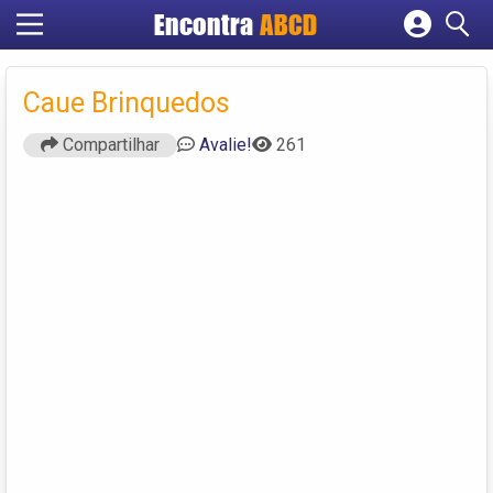
Encontra
ABCD
Cadastrar empresa
Fazer login
Caue Brinquedos
Criar conta
Compartilhar
Avalie!
261