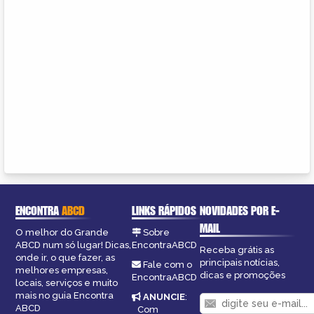
ENCONTRA
ABCD
LINKS RÁPIDOS
NOVIDADES POR E-
MAIL
O melhor do Grande
Sobre
ABCD num só lugar! Dicas,
EncontraABCD
Receba grátis as
onde ir, o que fazer, as
principais notícias,
Fale com o
melhores empresas,
dicas e promoções
EncontraABCD
locais, serviços e muito
mais no guia Encontra
ANUNCIE
:
ABCD
Com