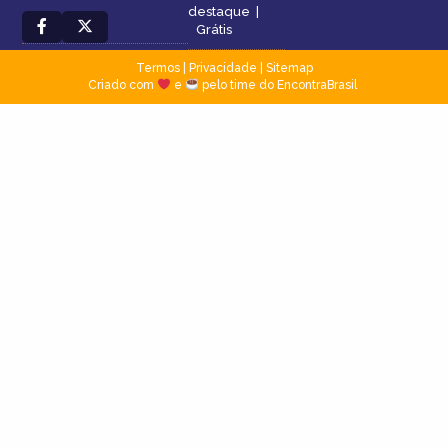
destaque
|
Grátis
Termos
|
Privacidade
|
Sitemap
Criado com
e
pelo time do EncontraBrasil