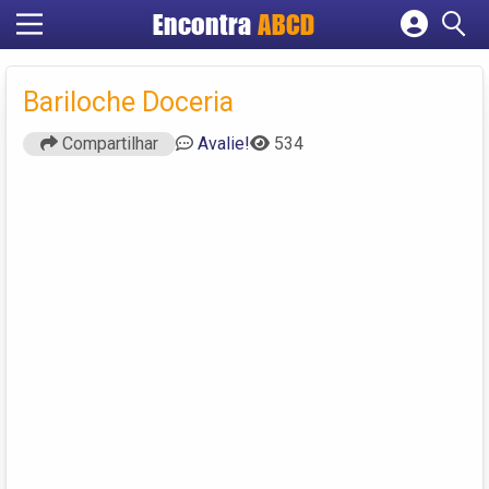
Encontra
ABCD
Cadastrar empresa
Fazer login
Bariloche Doceria
Criar conta
Compartilhar
Avalie!
534