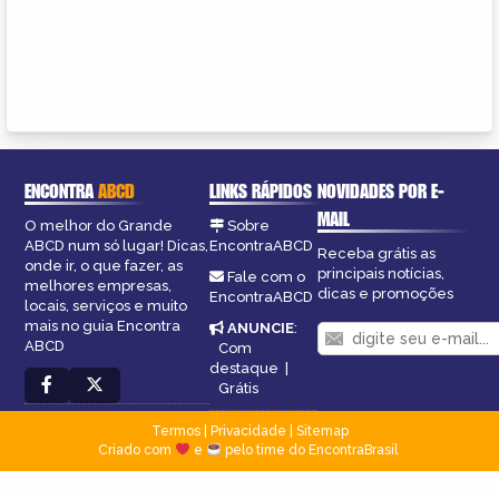
ENCONTRA
ABCD
LINKS RÁPIDOS
NOVIDADES POR E-
MAIL
O melhor do Grande
Sobre
ABCD num só lugar! Dicas,
EncontraABCD
Receba grátis as
onde ir, o que fazer, as
principais notícias,
Fale com o
melhores empresas,
dicas e promoções
EncontraABCD
locais, serviços e muito
mais no guia Encontra
ANUNCIE
:
ABCD
Com
destaque
|
Grátis
Termos
|
Privacidade
|
Sitemap
Criado com
e
pelo time do EncontraBrasil