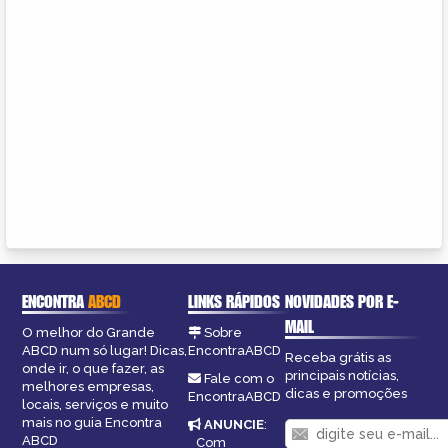
ENCONTRA
ABCD
LINKS RÁPIDOS
NOVIDADES POR E-
MAIL
O melhor do Grande
Sobre
ABCD num só lugar! Dicas,
EncontraABCD
Receba grátis as
onde ir, o que fazer, as
principais notícias,
Fale com o
melhores empresas,
dicas e promoções
EncontraABCD
locais, serviços e muito
mais no guia Encontra
ANUNCIE
:
ABCD
Com