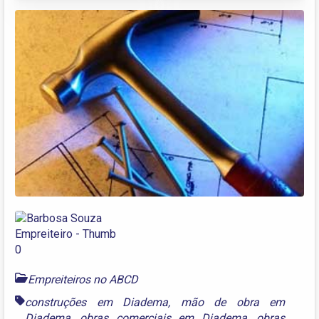
Empreiteiros no ABCD
construções em Diadema
,
mão de obra em
Diadema
,
obras comerciais em Diadema
,
obras