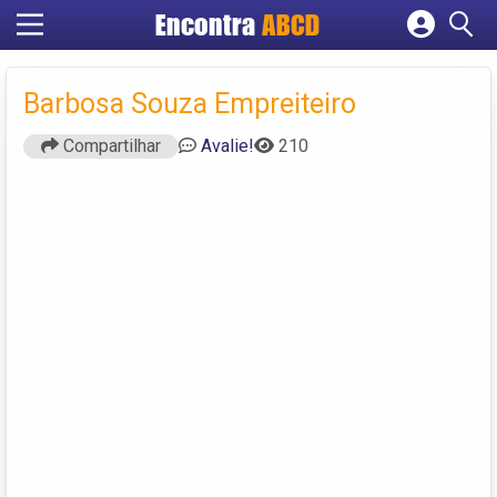
Encontra
ABCD
Cadastrar empresa
Fazer login
Barbosa Souza Empreiteiro
Criar conta
Compartilhar
Avalie!
210