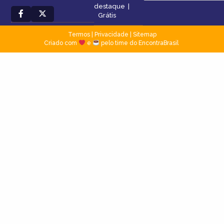
destaque
|
Grátis
Termos
|
Privacidade
|
Sitemap
Criado com
e
pelo time do EncontraBrasil