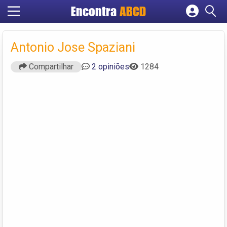
Encontra
ABCD
Cadastrar empresa
Fazer login
Antonio Jose Spaziani
Criar conta
Compartilhar
2 opiniões
1284