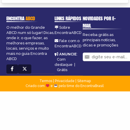
ENCONTRA
ABCD
LINKS RÁPIDOS
NOVIDADES POR E-
MAIL
O melhor do Grande
Sobre
ABCD num só lugar! Dicas,
EncontraABCD
Receba grátis as
onde ir, o que fazer, as
principais notícias,
Fale com o
melhores empresas,
dicas e promoções
EncontraABCD
locais, serviços e muito
mais no guia Encontra
ANUNCIE
:
ABCD
Com
destaque
|
Grátis
Termos
|
Privacidade
|
Sitemap
Criado com
e
pelo time do EncontraBrasil