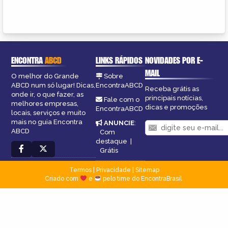
ENCONTRA
ABCD
LINKS RÁPIDOS
NOVIDADES POR E-
MAIL
O melhor do Grande
Sobre
ABCD num só lugar! Dicas,
EncontraABCD
Receba grátis as
onde ir, o que fazer, as
principais notícias,
Fale com o
melhores empresas,
dicas e promoções
EncontraABCD
locais, serviços e muito
mais no guia Encontra
ANUNCIE
:
ABCD
Com
destaque
|
Grátis
Termos
|
Privacidade
|
Sitemap
Criado com
e
pelo time do EncontraBrasil