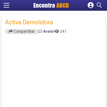
Encontra
ABCD
Cadastrar empresa
Fazer login
Activa Demolidora
Criar conta
Compartilhar
Avalie!
241