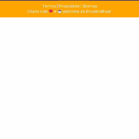
Termos
|
Privacidade
|
Sitemap
Criado com
e
pelo time do EncontraBrasil