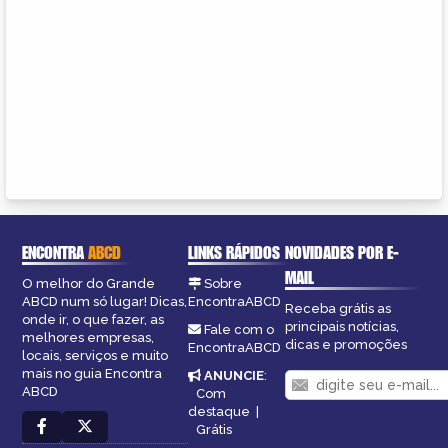
ENCONTRA
ABCD
LINKS RÁPIDOS
NOVIDADES POR E-
MAIL
O melhor do Grande
Sobre
ABCD num só lugar! Dicas,
EncontraABCD
Receba grátis as
onde ir, o que fazer, as
principais notícias,
Fale com o
melhores empresas,
dicas e promoções
EncontraABCD
locais, serviços e muito
mais no guia Encontra
ANUNCIE
:
ABCD
Com
destaque
|
Grátis