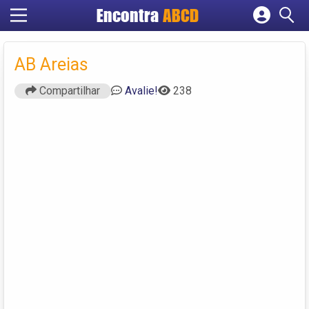
Encontra
ABCD
Cadastrar empresa
Fazer login
AB Areias
Criar conta
Compartilhar
Avalie!
238