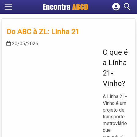
Encontra
ABCD
Cadastrar empresa
Fazer login
Do ABC à ZL: Linha 21
Criar conta
20/05/2026
O que é
a Linha
21-
Vinho?
A Linha 21-
Vinho é um
projeto de
transporte
metroviário
que
conectará