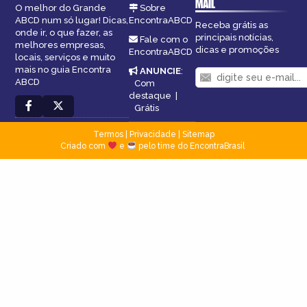
MAIL
O melhor do Grande
Sobre
ABCD num só lugar! Dicas,
EncontraABCD
Receba grátis as
onde ir, o que fazer, as
principais notícias,
Fale com o
melhores empresas,
dicas e promoções
EncontraABCD
locais, serviços e muito
mais no guia Encontra
ANUNCIE
:
ABCD
Com
destaque
|
Grátis
Termos
|
Privacidade
|
Sitemap
Criado com
e
pelo time do EncontraBrasil