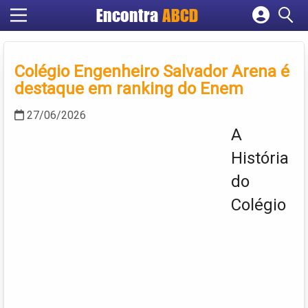
Encontra
ABCD
Cadastrar empresa
Fazer login
Colégio Engenheiro Salvador Arena é
Criar conta
destaque em ranking do Enem
27/06/2026
A
História
do
Colégio