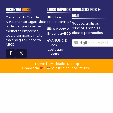
ENCONTRA
ABCD
LINKS RÁPIDOS
NOVIDADES POR E-
MAIL
O melhor do Grande
Sobre
ABCD num só lugar! Dicas,
EncontraABCD
Receba grátis as
onde ir, o que fazer, as
principais notícias,
Fale com o
melhores empresas,
dicas e promoções
EncontraABCD
locais, serviços e muito
mais no guia Encontra
ANUNCIE
:
ABCD
Com
destaque
|
Grátis
Termos
|
Privacidade
|
Sitemap
Criado com
e
pelo time do EncontraBrasil