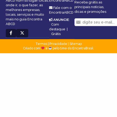
ABCD num só lugar! Dicas,
EncontraABCD
Receba grátis as
onde ir, o que fazer, as
principais notícias,
Fale com o
melhores empresas,
dicas e promoções
EncontraABCD
locais, serviços e muito
mais no guia Encontra
ANUNCIE
:
ABCD
Com
destaque
|
Grátis
Termos
|
Privacidade
|
Sitemap
Criado com
e
pelo time do EncontraBrasil