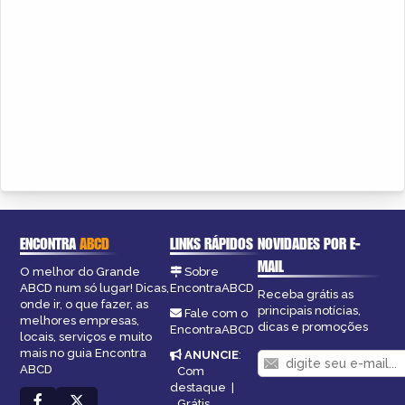
ENCONTRA
ABCD
LINKS RÁPIDOS
NOVIDADES POR E-
MAIL
O melhor do Grande
Sobre
ABCD num só lugar! Dicas,
EncontraABCD
Receba grátis as
onde ir, o que fazer, as
principais notícias,
Fale com o
melhores empresas,
dicas e promoções
EncontraABCD
locais, serviços e muito
mais no guia Encontra
ANUNCIE
:
ABCD
Com
destaque
|
Grátis