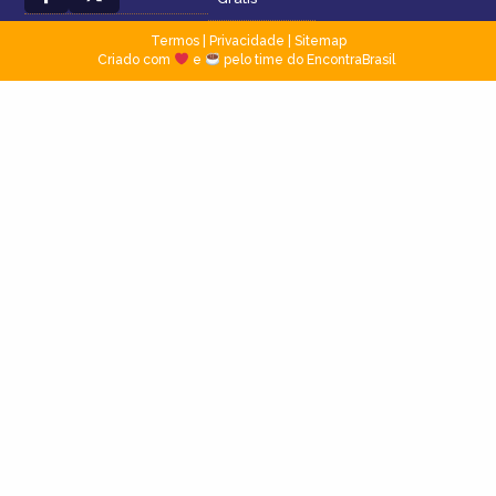
Termos
|
Privacidade
|
Sitemap
Criado com
e
pelo time do EncontraBrasil