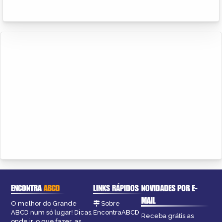
ENCONTRA
ABCD
LINKS RÁPIDOS
NOVIDADES POR E-
MAIL
O melhor do Grande
Sobre
ABCD num só lugar! Dicas,
EncontraABCD
Receba grátis as
onde ir, o que fazer, as