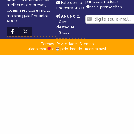
principais notícias,
Fale com o
melhores empresas,
dicas e promoções
EncontraABCD
locais, serviços e muito
mais no guia Encontra
ANUNCIE
:
ABCD
Com
destaque
|
Grátis
Termos
|
Privacidade
|
Sitemap
Criado com
e
pelo time do EncontraBrasil