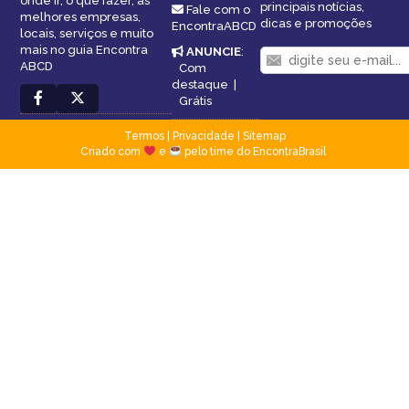
onde ir, o que fazer, as
principais notícias,
Fale com o
melhores empresas,
dicas e promoções
EncontraABCD
locais, serviços e muito
mais no guia Encontra
ANUNCIE
:
ABCD
Com
destaque
|
Grátis
Termos
|
Privacidade
|
Sitemap
Criado com
e
pelo time do EncontraBrasil