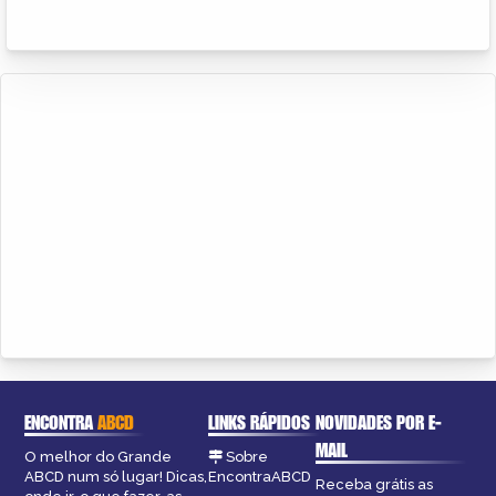
ENCONTRA
ABCD
LINKS RÁPIDOS
NOVIDADES POR E-
MAIL
O melhor do Grande
Sobre
ABCD num só lugar! Dicas,
EncontraABCD
Receba grátis as