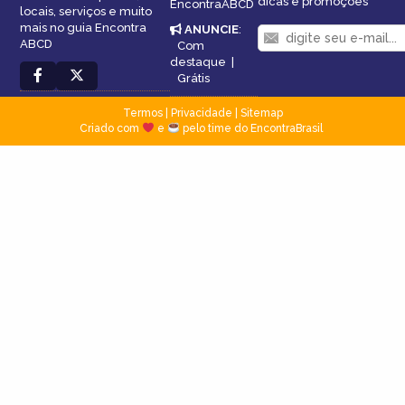
dicas e promoções
EncontraABCD
locais, serviços e muito
mais no guia Encontra
ANUNCIE
:
ABCD
Com
destaque
|
Grátis
Termos
|
Privacidade
|
Sitemap
Criado com
e
pelo time do EncontraBrasil