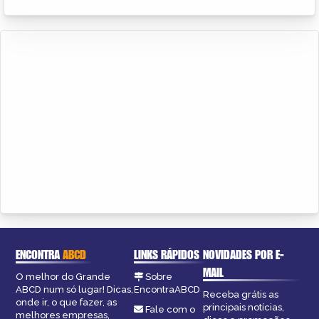
ENCONTRA
ABCD
LINKS RÁPIDOS
NOVIDADES POR E-
MAIL
O melhor do Grande
Sobre
ABCD num só lugar! Dicas,
EncontraABCD
Receba grátis as
onde ir, o que fazer, as
principais notícias,
Fale com o
melhores empresas,