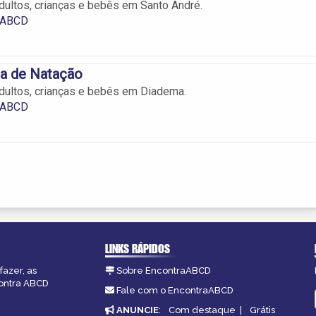
dultos, crianças e bebês em Santo André.
 ABCD
la de Natação
dultos, crianças e bebês em Diadema.
 ABCD
LINKS RÁPIDOS
fazer, as
Sobre EncontraABCD
contra ABCD
Fale com o EncontraABCD
ANUNCIE
:
Com destaque
|
Grátis