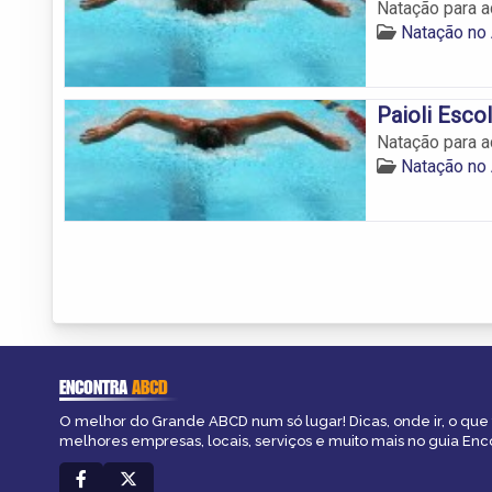
Natação para a
Natação no
Paioli Esco
Natação para a
Natação no
ENCONTRA
ABCD
O melhor do Grande ABCD num só lugar! Dicas, onde ir, o que 
melhores empresas, locais, serviços e muito mais no guia En