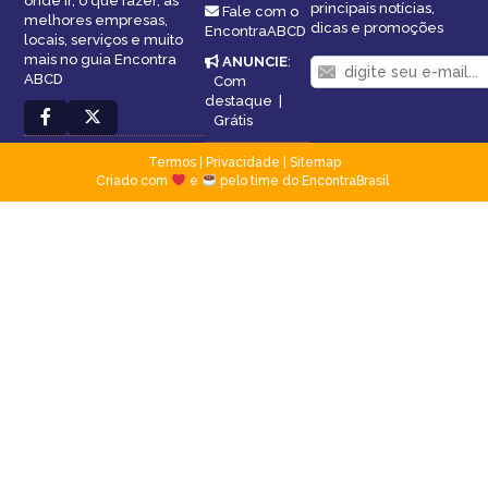
onde ir, o que fazer, as
principais notícias,
Fale com o
melhores empresas,
dicas e promoções
EncontraABCD
locais, serviços e muito
mais no guia Encontra
ANUNCIE
:
ABCD
Com
destaque
|
Grátis
Termos
|
Privacidade
|
Sitemap
Criado com
e
pelo time do EncontraBrasil