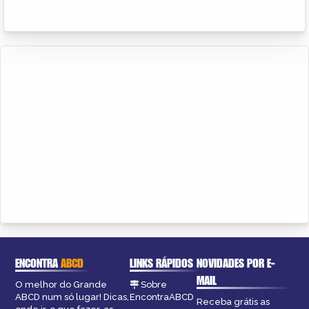
ENCONTRA
ABCD
LINKS RÁPIDOS
NOVIDADES POR E-
MAIL
O melhor do Grande
Sobre
ABCD num só lugar! Dicas,
EncontraABCD
Receba grátis as