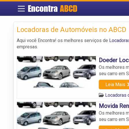
Encontra
ABCD
Locadoras de Automóveis no ABCD
Aqui você Encontra! os melhores serviços de
Locadora
empresas.
Doeder Loc
Os melhores mo
seu carro em 
Leia Mais
Locadoras 
Movida Rent
Os melhores mo
seu carro em 