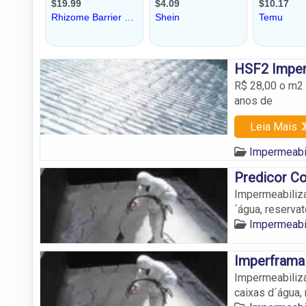
HSF2 Imper
R$ 28,00 o m2
anos de
Leia Mais
Impermeabi
Predicor C
Impermeabiliza
´água, reservat
Impermeabi
Imperframa
Impermeabiliza
caixas d´água, 