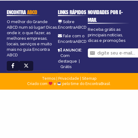
ENCONTRA
ABCD
LINKS RÁPIDOS
NOVIDADES POR E-
MAIL
O melhor do Grande
Sobre
ABCD num só lugar! Dicas,
EncontraABCD
Receba grátis as
onde ir, o que fazer, as
principais notícias,
Fale com o
melhores empresas,
dicas e promoções
EncontraABCD
locais, serviços e muito
mais no guia Encontra
ANUNCIE
:
ABCD
Com
destaque
|
Grátis
Termos
|
Privacidade
|
Sitemap
Criado com
e
pelo time do EncontraBrasil