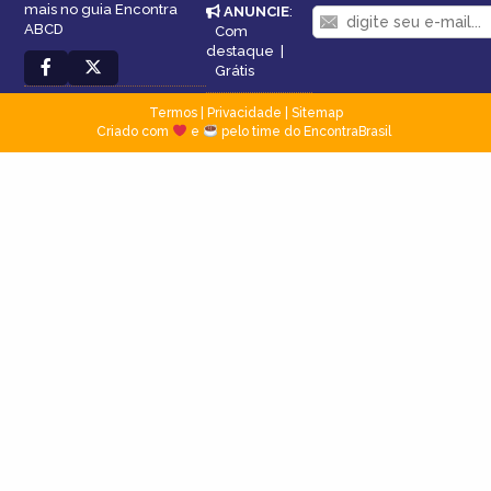
mais no guia Encontra
ANUNCIE
:
ABCD
Com
destaque
|
Grátis
Termos
|
Privacidade
|
Sitemap
Criado com
e
pelo time do EncontraBrasil