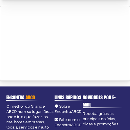
ENCONTRA
ABCD
LINKS RÁPIDOS
NOVIDADES POR E-
MAIL
O melhor do Grande
Sobre
ABCD num só lugar! Dicas,
EncontraABCD
Receba grátis as
onde ir, o que fazer, as
principais notícias,
Fale com o
melhores empresas,
dicas e promoções
EncontraABCD
locais, serviços e muito