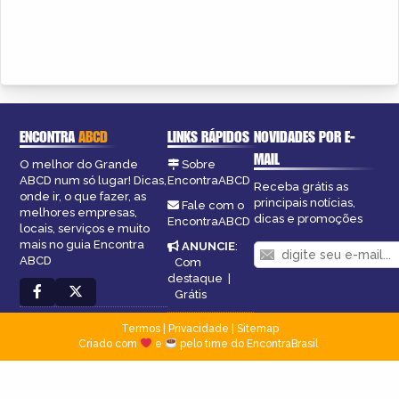
ENCONTRA
ABCD
LINKS RÁPIDOS
NOVIDADES POR E-
MAIL
O melhor do Grande
Sobre
ABCD num só lugar! Dicas,
EncontraABCD
Receba grátis as
onde ir, o que fazer, as
principais notícias,
Fale com o
melhores empresas,
dicas e promoções
EncontraABCD
locais, serviços e muito
mais no guia Encontra
ANUNCIE
:
ABCD
Com
destaque
|
Grátis
Termos
|
Privacidade
|
Sitemap
Criado com
e
pelo time do EncontraBrasil