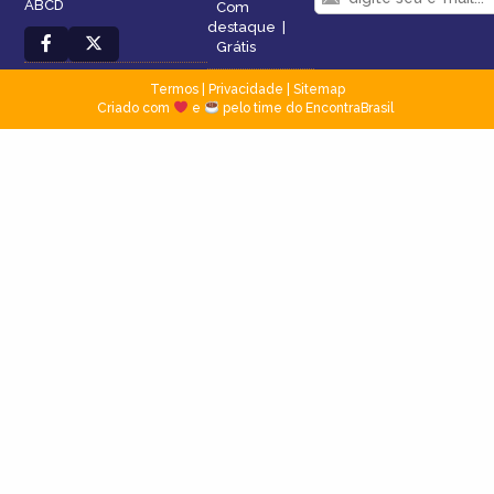
ABCD
Com
destaque
|
Grátis
Termos
|
Privacidade
|
Sitemap
Criado com
e
pelo time do EncontraBrasil