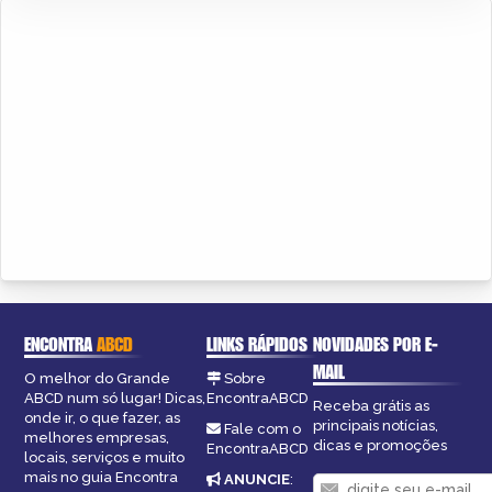
ENCONTRA
ABCD
LINKS RÁPIDOS
NOVIDADES POR E-
MAIL
O melhor do Grande
Sobre
ABCD num só lugar! Dicas,
EncontraABCD
Receba grátis as
onde ir, o que fazer, as
principais notícias,
Fale com o
melhores empresas,
dicas e promoções
EncontraABCD
locais, serviços e muito
mais no guia Encontra
ANUNCIE
: