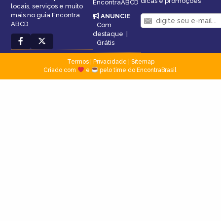
dicas e promoções
EncontraABCD
locais, serviços e muito
mais no guia Encontra
ANUNCIE
:
ABCD
Com
destaque
|
Grátis
Termos
|
Privacidade
|
Sitemap
Criado com
e
pelo time do EncontraBrasil