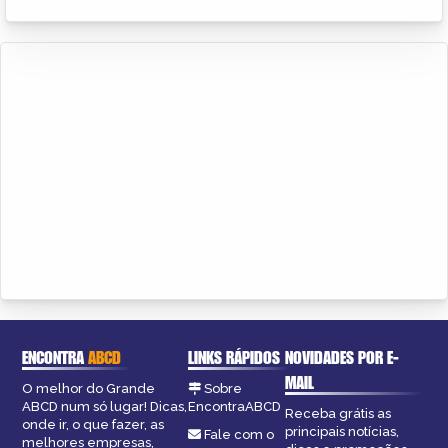
ENCONTRA
ABCD
LINKS RÁPIDOS
NOVIDADES POR E-
MAIL
O melhor do Grande
Sobre
ABCD num só lugar! Dicas,
EncontraABCD
Receba grátis as
onde ir, o que fazer, as
principais notícias,
Fale com o
melhores empresas,