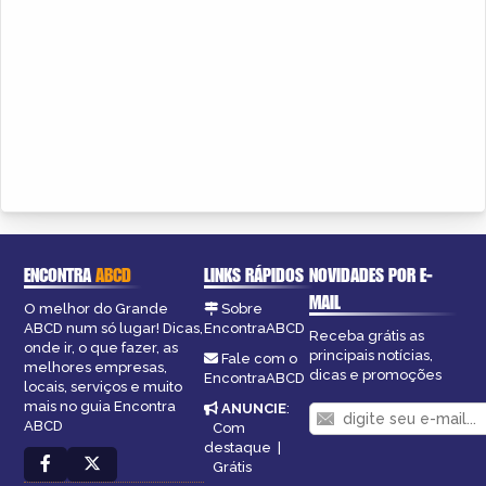
ENCONTRA
ABCD
LINKS RÁPIDOS
NOVIDADES POR E-
MAIL
O melhor do Grande
Sobre
ABCD num só lugar! Dicas,
EncontraABCD
Receba grátis as
onde ir, o que fazer, as
principais notícias,
Fale com o
melhores empresas,
dicas e promoções
EncontraABCD
locais, serviços e muito
mais no guia Encontra
ANUNCIE
:
ABCD
Com
destaque
|
Grátis