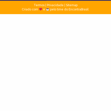
Termos
|
Privacidade
|
Sitemap
Criado com
e
pelo time do EncontraBrasil