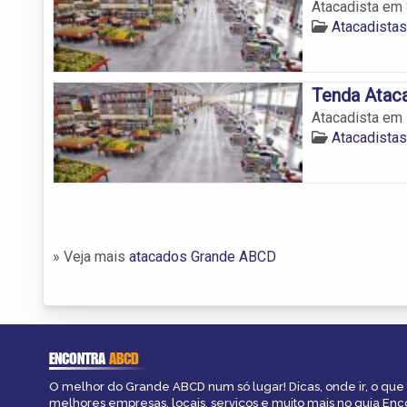
Atacadista em 
Atacadista
Tenda Atac
Atacadista em
Atacadista
» Veja mais
atacados Grande ABCD
ENCONTRA
ABCD
O melhor do Grande ABCD num só lugar! Dicas, onde ir, o que 
melhores empresas, locais, serviços e muito mais no guia En