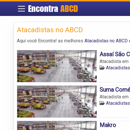
Encontra
ABCD
Atacadistas no ABCD
Aqui você Encontra! as melhores
Atacadistas no ABCD
e
Assaí São C
Atacadista em 
Atacadista
Suma Comé
Atacadista em
Atacadista
Makro