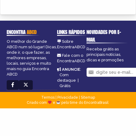
ENCONTRA
ABCD
LINKS RÁPIDOS
NOVIDADES POR E-
MAIL
O melhor do Grande
Sobre
ABCD num só lugar! Dicas,
EncontraABCD
Receba grátis as
onde ir, o que fazer, as
principais notícias,
Fale com o
melhores empresas,
dicas e promoções
EncontraABCD
locais, serviços e muito
mais no guia Encontra
ANUNCIE
:
ABCD
Com
destaque
|
Grátis
Termos
|
Privacidade
|
Sitemap
Criado com
e
pelo time do EncontraBrasil