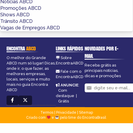
Notícias ABCD
Promoções ABCD
Shows ABCD
Trânsito ABCD
Vagas de Empregos ABCD
ENCONTRA
ABCD
LINKS RÁPIDOS
NOVIDADES POR E-
MAIL
O melhor do Grande
Sobre
ABCD num só lugar! Dicas,
EncontraABCD
Receba grátis as
onde ir, o que fazer, as
principais notícias,
Fale com o
melhores empresas,
dicas e promoções
EncontraABCD
locais, serviços e muito
mais no guia Encontra
ANUNCIE
:
ABCD
Com
destaque
|
Grátis
Termos
|
Privacidade
|
Sitemap
Criado com
e
pelo time do EncontraBrasil