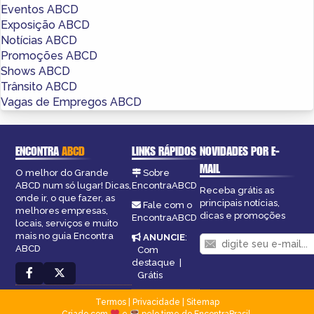
Eventos ABCD
Exposição ABCD
Notícias ABCD
Promoções ABCD
Shows ABCD
Trânsito ABCD
Vagas de Empregos ABCD
ENCONTRA
ABCD
LINKS RÁPIDOS
NOVIDADES POR E-
MAIL
O melhor do Grande
Sobre
ABCD num só lugar! Dicas,
EncontraABCD
Receba grátis as
onde ir, o que fazer, as
principais notícias,
Fale com o
melhores empresas,
dicas e promoções
EncontraABCD
locais, serviços e muito
mais no guia Encontra
ANUNCIE
:
ABCD
Com
destaque
|
Grátis
Termos
|
Privacidade
|
Sitemap
Criado com
e
pelo time do EncontraBrasil