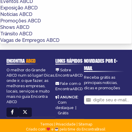
Eventos ABCD
Exposição ABCD
Notícias ABCD
Promoções ABCD
Shows ABCD
Trânsito ABCD
Vagas de Empregos ABCD
ENCONTRA
ABCD
LINKS RÁPIDOS
NOVIDADES POR E-
MAIL
O melhor do Grande
Sobre
ABCD num só lugar! Dicas,
EncontraABCD
Receba grátis as
onde ir, o que fazer, as
principais notícias,
Fale com o
melhores empresas,
dicas e promoções
EncontraABCD
locais, serviços e muito
mais no guia Encontra
ANUNCIE
:
ABCD
Com
destaque
|
Grátis
Termos
|
Privacidade
|
Sitemap
Criado com
e
pelo time do EncontraBrasil