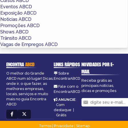
Cursos ABCD
Eventos ABCD
Exposição ABCD
Notícias ABCD
Promoções ABCD
Shows ABCD
Trânsito ABCD
Vagas de Empregos ABCD
ENCONTRA
ABCD
LINKS RÁPIDOS
NOVIDADES POR E-
MAIL
O melhor do Grande
Sobre
ABCD num só lugar! Dicas,
EncontraABCD
Receba grátis as
onde ir, o que fazer, as
principais notícias,
Fale com o
melhores empresas,
dicas e promoções
EncontraABCD
locais, serviços e muito
mais no guia Encontra
ANUNCIE
:
ABCD
Com
destaque
|
Grátis
Termos
|
Privacidade
|
Sitemap