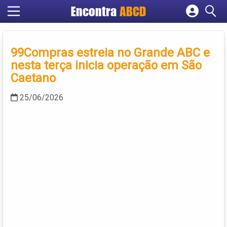
Encontra
ABCD
Cadastrar empresa
Fazer login
99Compras estreia no Grande ABC e
Criar conta
nesta terça inicia operação em São
Caetano
25/06/2026