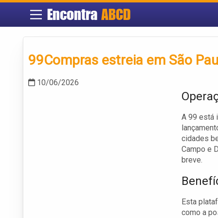
Encontra
ABCD
99Compras estreia em São Pau
10/06/2026
Opera
A 99 está 
lançament
cidades be
Campo e D
breve.
Benefí
Esta plata
como a pos