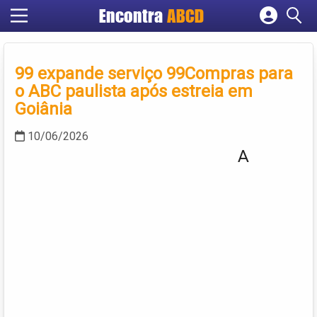
Encontra
ABCD
Cadastrar empresa
Fazer login
99 expande serviço 99Compras para
Criar conta
o ABC paulista após estreia em
Goiânia
10/06/2026
A