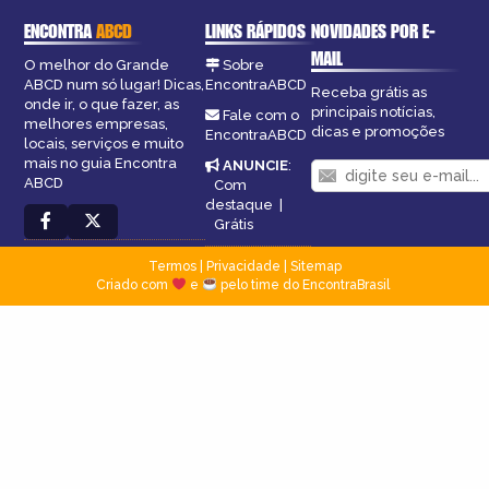
ENCONTRA
ABCD
LINKS RÁPIDOS
NOVIDADES POR E-
MAIL
O melhor do Grande
Sobre
ABCD num só lugar! Dicas,
EncontraABCD
Receba grátis as
onde ir, o que fazer, as
principais notícias,
Fale com o
melhores empresas,
dicas e promoções
EncontraABCD
locais, serviços e muito
mais no guia Encontra
ANUNCIE
:
ABCD
Com
destaque
|
Grátis
Termos
|
Privacidade
|
Sitemap
Criado com
e
pelo time do EncontraBrasil