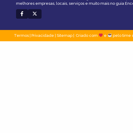
melhores empresas, locais, serviços e muito mais no guia En
Termos
|
Privacidade
|
Sitemap
Criado com
e
pelo time 