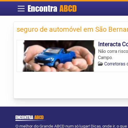
Encontra
ABCD
seguro de automóvel em São Bern
Interacta C
Não corra risc
Campo.
Corretoras
ENCONTRA
ABCD
O melhor do Grande ABCD num só lugar! Dicas, onde ir, o que 