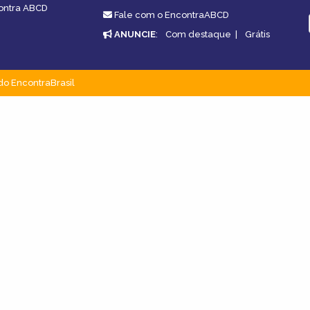
contra ABCD
Fale com o EncontraABCD
ANUNCIE
:
Com destaque
|
Grátis
do EncontraBrasil