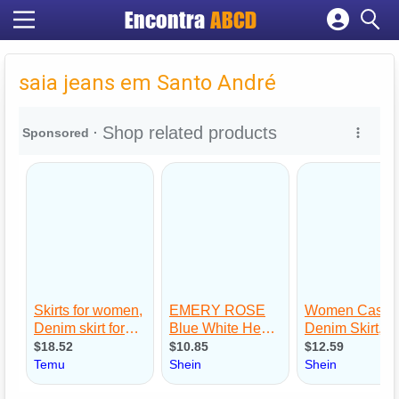
Encontra
ABCD
Cadastrar empresa
Fazer login
saia jeans em Santo André
Criar conta