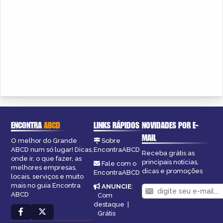
ENCONTRA
ABCD
LINKS RÁPIDOS
NOVIDADES POR E-
MAIL
O melhor do Grande
Sobre
ABCD num só lugar! Dicas,
EncontraABCD
Receba grátis as
onde ir, o que fazer, as
principais notícias,
Fale com o
melhores empresas,
dicas e promoções
EncontraABCD
locais, serviços e muito
mais no guia Encontra
ANUNCIE
:
ABCD
Com
destaque
|
Grátis