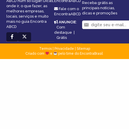
ABCD num só lugar! Dicas,
EncontraABCD
Receba grátis as
onde ir, o que fazer, as
principais notícias,
Fale com o
melhores empresas,
dicas e promoções
EncontraABCD
locais, serviços e muito
mais no guia Encontra
ANUNCIE
:
ABCD
Com
destaque
|
Grátis
Termos
|
Privacidade
|
Sitemap
Criado com
e
pelo time do EncontraBrasil