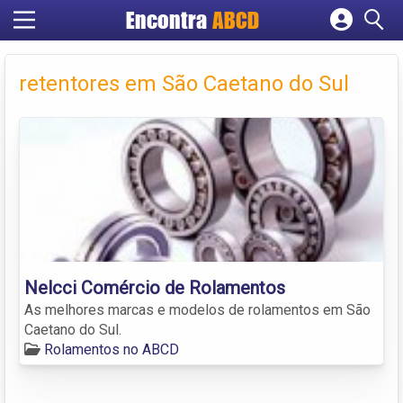
Encontra
ABCD
Cadastrar empresa
Fazer login
retentores em São Caetano do Sul
Criar conta
Nelcci Comércio de Rolamentos
As melhores marcas e modelos de rolamentos em São
Caetano do Sul.
Rolamentos no ABCD