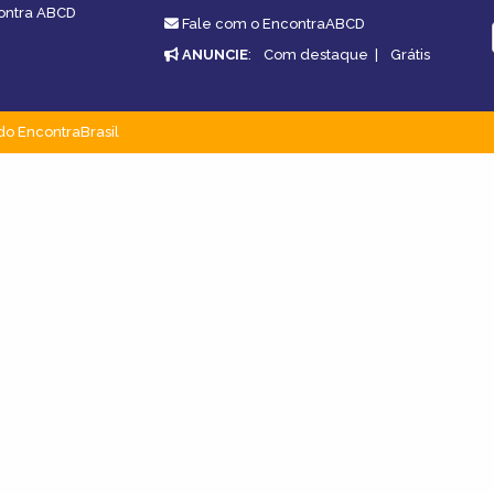
contra ABCD
Fale com o EncontraABCD
ANUNCIE
:
Com destaque
|
Grátis
do EncontraBrasil