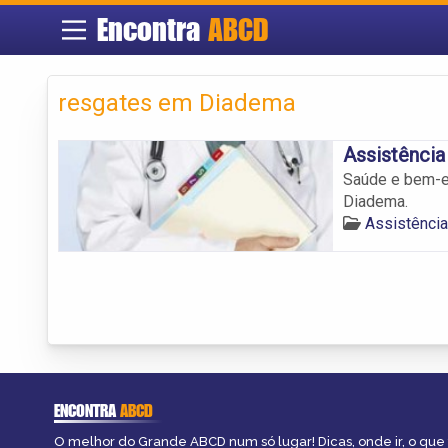
Encontra
ABCD
resgates em Diadema
Assistênci
Saúde e bem-es
Diadema.
Assistênci
ENCONTRA
ABCD
O melhor do Grande ABCD num só lugar! Dicas, onde ir, o que 