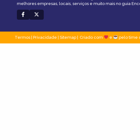
melhores empresas, locais, serviços e muito mais no guia En
Termos
|
Privacidade
|
Sitemap
Criado com
e
pelo time 