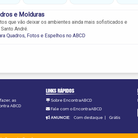
adros e Molduras
os que vão deixar os ambientes ainda mais sofisticados e
Santo André.
ara Quadros, Fotos e Espelhos no ABCD
LINKS RÁPIDOS
fazer, as
Sobre EncontraABCD
contra ABCD
Fale com o EncontraABCD
ANUNCIE
:
Com destaque
|
Grátis