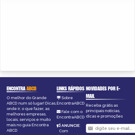
ENCONTRA
ABCD
LINKS RÁPIDOS
NOVIDADES POR E-
MAIL
O melhor do Grande
Sobre
ABCD num só lugar! Dicas,
EncontraABCD
Receba grátis as
onde ir, o que fazer, as
principais notícias,
Fale com o
melhores empresas,
dicas e promoções
EncontraABCD
locais, serviços e muito
mais no guia Encontra
ANUNCIE
:
ABCD
Com