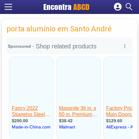
Encontra
ABCD
Cadastrar empresa
Fazer login
porta alumínio em Santo André
Criar conta