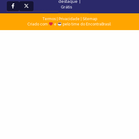
destaque
|
Grátis
Termos
|
Privacidade
|
Sitemap
Criado com
e
pelo time do EncontraBrasil